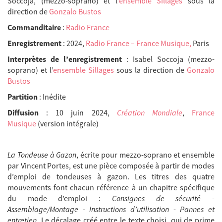
Soccoja, (mezzo-soprano) et l’
ensemble Sillages
sous la
direction de
Gonzalo Bustos
Commanditaire
:
Radio France
Enregistrement
: 2024,
Radio France – France Musique,
Paris
Interprètes de l’enregistrement
: Isabel Soccoja (mezzo-
soprano) et l’
ensemble Sillages
sous la direction de
Gonzalo
Bustos
Partition
: Inédite
Diffusion
: 10 juin 2024,
Création Mondiale
,
France
Musique
(version intégrale)
La Tondeuse à Gazon
, écrite pour mezzo-soprano et ensemble
par Vincent Portes, est une pièce composée à partir de modes
d’emploi de tondeuses à gazon. Les titres des quatre
mouvements font chacun référence à un chapitre spécifique
du mode d’emploi :
Consignes de sécurité
-
Assemblage/Montage
-
Instructions d’utilisation
-
Pannes et
entretien
. Le décalage créé entre le texte choisi, qui de prime