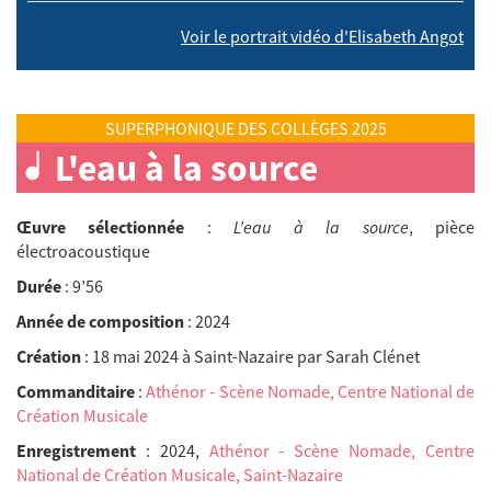
Voir le portrait vidéo d'Elisabeth Angot
SUPERPHONIQUE DES COLLÈGES 2025
L'eau à la source
Œuvre sélectionnée
:
L’eau à la source
, pièce
électroacoustique
Durée
: 9’56
Année de composition
: 2024
Création
: 18 mai 2024 à Saint-Nazaire par Sarah Clénet
Commanditaire
:
Athénor - Scène Nomade, Centre National de
Création Musicale
Enregistrement
: 2024,
Athénor - Scène Nomade, Centre
National de Création Musicale, Saint-Nazaire