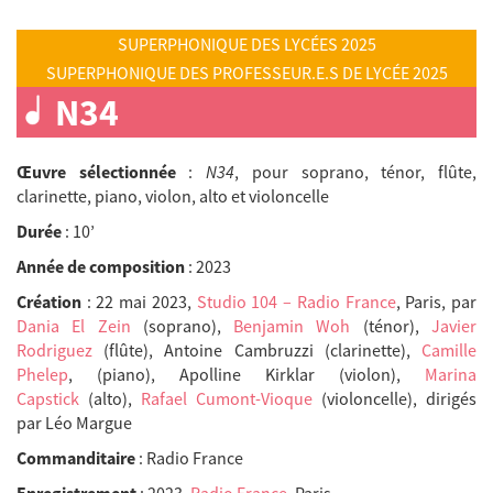
SUPERPHONIQUE DES LYCÉES 2025
SUPERPHONIQUE DES PROFESSEUR.E.S DE LYCÉE 2025
N34
Œuvre sélectionnée
:
N34
, pour soprano, ténor, flûte,
clarinette, piano, violon, alto et violoncelle
Durée
: 10’
Année de composition
: 2023
Création
: 22 mai 2023,
Studio 104 – Radio France
, Paris, par
Dania El Zein
(soprano),
Benjamin Woh
(ténor),
Javier
Rodriguez
(flûte), Antoine Cambruzzi (clarinette),
Camille
Phelep
, (piano), Apolline Kirklar (violon),
Marina
Capstick
(alto),
Rafael Cumont-Vioque
(violoncelle), dirigés
par Léo Margue
Commanditaire
: Radio France