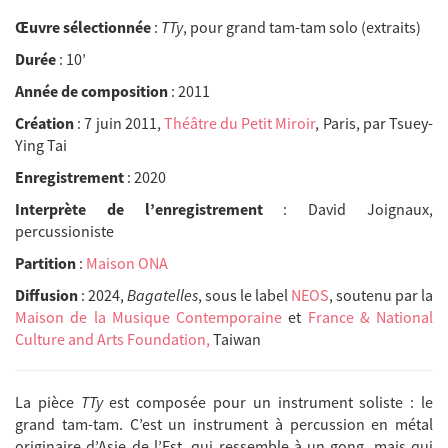
Œuvre sélectionnée
:
TTy
, pour grand tam-tam solo (extraits)
Durée
: 10’
Année de composition
: 2011
Création
: 7 juin 2011,
Théâtre du Petit Miroir
, Paris, par Tsuey-
Ying Tai
Enregistrement
: 2020
Interprète de l’enregistrement
: David Joignaux,
percussioniste
Partition
:
Maison ONA
Diffusion
: 2024,
Bagatelles
, sous le label
NEOS
, soutenu par la
Maison de la Musique Contemporaine
et
France & National
Culture and Arts Foundation,
Taiwan
La pièce
TTy
est composée pour un instrument soliste : le
grand tam-tam. C’est un instrument à percussion en métal
originaire d’Asie de l’Est, qui ressemble à un gong, mais qui