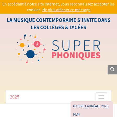
En accédant à notre site Internet, vous reconnaissez accepter les
cookies.
Ne plus afficher ce message
LA MUSIQUE CONTEMPORAINE S'INVITE DANS
LES COLLÈGES & LYCÉES
2025
Toggle
navigati
ŒUVRE LAURÉATE 2025
N34