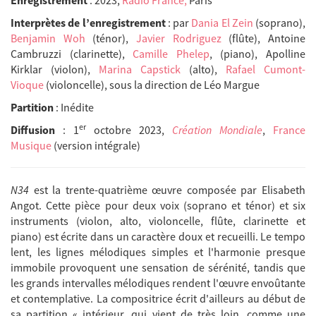
Enregistrement
: 2023,
Radio France,
Paris
Interprètes de l’enregistrement
: par
Dania El Zein
(soprano),
Benjamin Woh
(ténor),
Javier Rodriguez
(flûte), Antoine
Cambruzzi (clarinette),
Camille Phelep
, (piano), Apolline
Kirklar (violon),
Marina Capstick
(alto),
Rafael Cumont-
Vioque
(violoncelle), sous la direction de Léo Margue
Partition
: Inédite
er
Diffusion
: 1
octobre 2023,
Création Mondiale
,
France
Musique
(version intégrale)
N34
est la trente-quatrième œuvre composée par Elisabeth
Angot. Cette pièce pour deux voix (soprano et ténor) et six
instruments (violon, alto, violoncelle, flûte, clarinette et
piano) est écrite dans un caractère doux et recueilli. Le tempo
lent, les lignes mélodiques simples et l'harmonie presque
immobile provoquent une sensation de sérénité, tandis que
les grands intervalles mélodiques rendent l'œuvre envoûtante
et contemplative. La compositrice écrit d'ailleurs au début de
sa partition « intérieur, qui vient de très loin, comme une