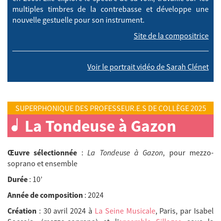
multiples timbres de la contrebasse et développe une
nouvelle gestuelle pour son instrument.
Site de la compositrice
Voir le portrait vidéo de Sarah Clénet
SUPERPHONIQUE DES PROFESSEUR.E.S DE COLLÈGE 2025
La Tondeuse à Gazon
Œuvre sélectionnée
:
La Tondeuse à Gazon
, pour mezzo-
soprano et ensemble
Durée
: 10’
Année de composition
: 2024
Création
: 30 avril 2024 à
La Seine Musicale
, Paris, par Isabel