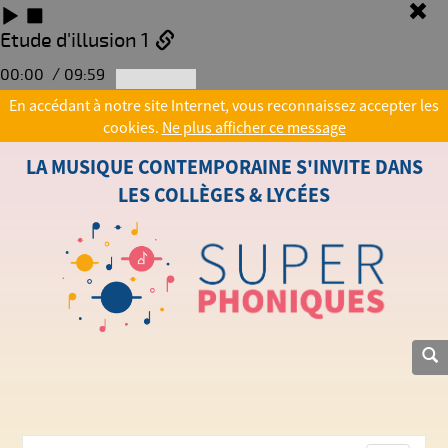
Etude d'illusion 1
/
00:00
09:59